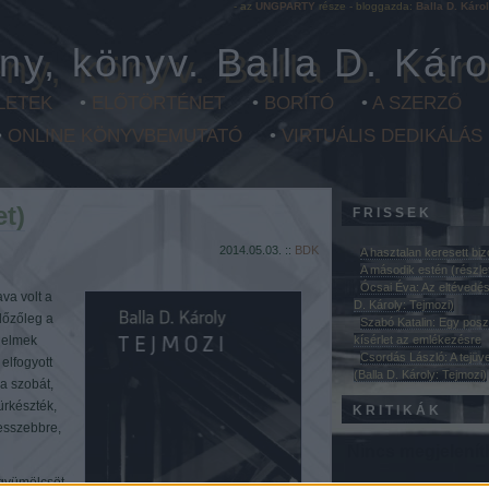
- az
UNGPARTY
része - bloggazda:
Balla D. Káro
ny, könyv. Balla D. Káro
LETEK
•
ELŐTÖRTÉNET
•
BORÍTÓ
•
A SZERZŐ
•
ONLINE KÖNYVBEMUTATÓ
•
VIRTUÁLIS DEDIKÁLÁS
et)
FRISSEK
2014.05.03. ::
BDK
A hasztalan keresett bi
A második estén (részle
Ócsai Éva: Az eltévedés 
va volt a
D. Károly: Tejmozi)
előzőleg a
Szabó Katalin: Egy pos
delmek
kísérlet az emlékezésre
Csordás László: A tejüv
elfogyott
(Balla D. Károly: Tejmozi)
a szobát,
ürkészték,
KRITIKÁK
esszebbre,
Nincs megjelenít
 gyümölcsöt,