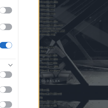
Honlap-Seo, web optimalizálás
keresőoptimalizálás lépésről
Google honlap optimalizálás
tek
weblap Google-optimalizálás
Honlap-SEO-optimalizálás
tek
Honlap weboldal optimalizálás
új módszerek a keresőkérdésekre
épülő weblap optimalizálás és seo
linképítés terén a Google Pingvin után
arvisura honlapoptimalizálás
Optimalizált favorit-oldalak:
hol van Kárpátalja ma, infók
Ungvári képek, fotók
a olymódon
magyarok kárpátalján-ukrajna
dvező
Pszichodráma csoport-terápia
 a weblap
pszichoterápia-Pszichodráma
 elemeit
optimalizált arvisurák. seo
URL
án
casino: Online Póker & tömeges
sms Roulette
jük a rá
ÁLLANDÓ OLDALAK
ebben
A nimfa és az unikornis
csszóra
A regény előzményei, előtörténete
ációkat
A Tejmozi-novella
at. E
rganikus
Az eredeti projektum felhívása
SEO)
E-könyv felolvasó programok