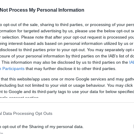
BDK NAPI BLO
ajta erős
Not Process My Personal Information
réginek
Nincs megjelenít
s hallgatták
 a végtelen
to opt-out of the sale, sharing to third parties, or processing of your per
KERESÉS
formation for targeted advertising by us, please use the below opt-out s
r selection. Please note that after your opt-out request is processed y
nket,
ha közben ne éreztem volna a meleg szobában is
eing interest-based ads based on personal information utilized by us or
másra-találásunk ellenére ott tátongott köztünk.
disclosed to third parties prior to your opt-out. You may separately opt-
 körül jártak, akiről, akkor úgy tűnt, soha nem fog
losure of your personal information by third parties on the IAB’s list of
ARCHÍVUM
. This information may also be disclosed by us to third parties on the
IA
2016 június
(
1
)
Participants
that may further disclose it to other third parties.
elkedő monológját másnap reggelre szánta az
2014 május
(
1
)
folytonos, de mégis egyenetlenül múló időről, a
2013 február
(
1
)
 that this website/app uses one or more Google services and may gath
értelemről, ősi toposzokról és modern
2012 november
(
2
)
including but not limited to your visit or usage behaviour. You may click 
2012 augusztus
(
2
)
es mondatokba öltözteti majd, az aforisztikus
 to Google and its third-party tags to use your data for below specifi
2012 július
(
1
)
etesen és plasztikusan beszél, néha mégis nehezen
2012 június
(
1
)
ogle consent section.
atok sorát váratlanul különálló szintagmák váltják
2012 május
(
1
)
 az állítmány, néha csak egy-egy metaforát vet oda,
2012 március
(
1
)
2012 február
(
1
)
tha valaki egy filozófiai értekezés tárgymutatóját
l Data Processing Opt Outs
2012 január
(
4
)
galmazások következnek, ám tele vannak homályos
2011 december
(
2
)
 vonatkoznak. Hősöm nem érti. Nem, ott és akkor
Tovább
...
o opt-out of the Sharing of my personal data.
oltaképp hagyatkozik, végrendeletét foglalja az
In