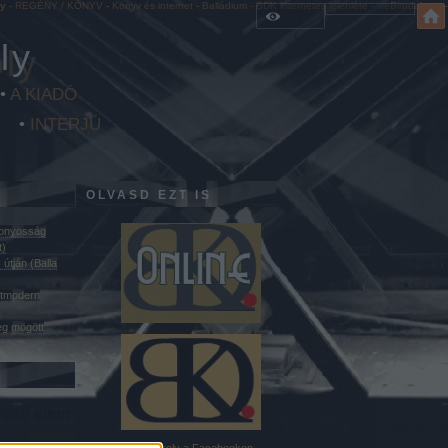
ly
-
REGÉNY / KÖNYV
-
Könyv és internet
-
Balládium - BDK internetes jelenléte - weBirodalom
- -
ly
•
A KIADÓ
•
INTERJÚ
OLVASD EZT IS
zonyosság
t)
útján (Balla
ztmodern
eg mögött
hető elem
Balla D. Károly a Facebookon