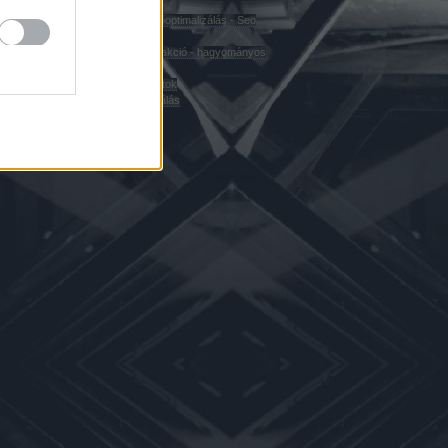
laptopra
Google keresőoptimalizálás - Seo
ÁS - SEO
linképítés
ekt
Posztmodern akció - hagyományos
prózamű
Vendégmondatok
Virtuális dedikálás