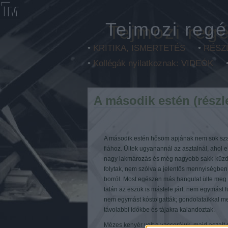
Tejmozi regé
•
KRITIKA, ISMERTETÉS
•
RÉSZ
•
Kollégák nyilatkoznak: VIDEÓK
A második estén (részl
A második estén hősöm apjának nem sok sza
fiához. Ültek ugyanannál az asztalnál, ahol 
nagy lakmározás és még nagyobb sakk-küz
folytak, nem szólva a jelentős mennyiségben 
borról. Most egészen más hangulat ülte meg 
talán az eszük is másfele járt: nem egymást f
nem egymást kóstolgatták; gondolataikkal m
távolabbi időkbe és tájakra kalandoztak.
Mézes kenyér volt a vacsorájuk, majd aszalt