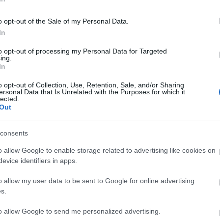
FEEDEK
hogy előbb a házát, úgy az istentelen öreg ruszin
 temetőben, a senkiföldjén, amelyről nem lehet
RSS 2.0
o opt-out of the Sale of my Personal Data.
ik-e jobban, az életük kisszerűségében melegedő
bejegyzések
kommen
,
Atom
In
 szabadságához. Hősöm az ottani sűrű havazást
bejegyzések
kommen
,
r felett itt gomolygó köddel, és ablakán kinézve
to opt-out of processing my Personal Data for Targeted
fehérségből, hogy bizonyossá tegye számára, már
ing.
k bekukkantott ide egy percre, de hazája már
In
EGYÉB
zó jéghegyén, amely bukdácsolva hol kiemelkedik a
o opt-out of Collection, Use, Retention, Sale, and/or Sharing
ersonal Data that Is Unrelated with the Purposes for which it
Honlapoptimalizálás
lected.
Out
Weboldalak számár
Tetszik
0
eszközölhetők ki a ke
Google-pozíciók, hogy
Szólj hozzá!
tartalmi és szerkezeti
consents
keresőszempok alapj
Címkék:
részlet
optimalizáljuk majd a
o allow Google to enable storage related to advertising like cookies on
webkörnyezetből
hivatkozásokkal erősít
evice identifiers in apps.
háruló figyelmet. A
Ajánlott bejegyzések:
keresőrobotok ennek
következtében könny
o allow my user data to be sent to Google for online advertising
találják valamely kul
s.
nézve releváns inform
hordozónak honlapunk
processzus neve az o
to allow Google to send me personalized advertising.
keresőoptimalizálás (