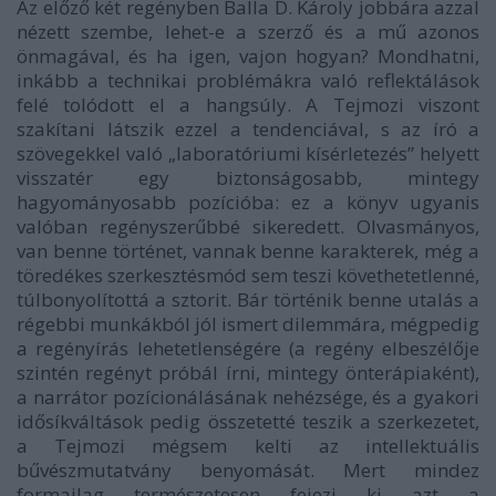
Az előző két regényben Balla D. Károly jobbára azzal
nézett szembe, lehet-e a szerző és a mű azonos
önmagával, és ha igen, vajon hogyan? Mondhatni,
inkább a technikai problémákra való reflektálások
felé tolódott el a hangsúly. A
Tejmozi
viszont
szakítani látszik ezzel a tendenciával, s az író a
szövegekkel való „laboratóriumi kísérletezés” helyett
visszatér egy biztonságosabb, mintegy
hagyományosabb pozícióba: ez a könyv ugyanis
valóban regényszerűbbé sikeredett. Olvasmányos,
van benne történet, vannak benne karakterek, még a
töredékes szerkesztésmód sem teszi követhetetlenné,
túlbonyolítottá a sztorit. Bár történik benne utalás a
régebbi munkákból jól ismert dilemmára, mégpedig
a regényírás lehetetlenségére (a regény elbeszélője
szintén regényt próbál írni, mintegy önterápiaként),
a narrátor pozícionálásának nehézsége, és a gyakori
idősíkváltások pedig összetetté teszik a szerkezetet,
a
Tejmozi
mégsem kelti az intellektuális
bűvészmutatvány benyomását. Mert mindez
formailag természetesen fejezi ki azt a