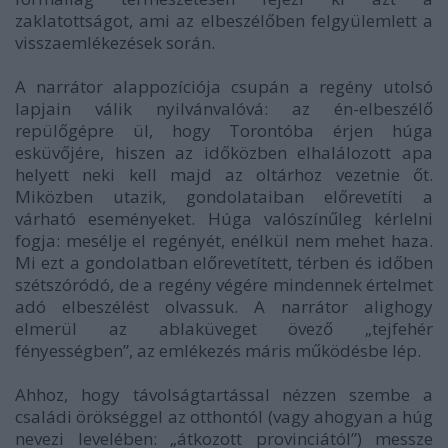
zaklatottságot, ami az elbeszélőben felgyülemlett a
visszaemlékezések során.
A narrátor alappozíciója csupán a regény utolsó
lapjain válik nyilvánvalóvá: az én-elbeszélő
repülőgépre ül, hogy Torontóba érjen húga
esküvőjére, hiszen az időközben elhalálozott apa
helyett neki kell majd az oltárhoz vezetnie őt.
Miközben utazik, gondolataiban előrevetíti a
várható eseményeket. Húga valószínűleg kérlelni
fogja: mesélje el regényét, enélkül nem mehet haza.
Mi ezt a gondolatban előrevetített, térben és időben
szétszóródó, de a regény végére mindennek értelmet
adó elbeszélést olvassuk. A narrátor alighogy
elmerül az ablaküveget övező „tejfehér
fényességben”, az emlékezés máris működésbe lép.
Ahhoz, hogy távolságtartással nézzen szembe a
családi örökséggel az otthontól (vagy ahogyan a húg
nevezi levelében: „átkozott provinciától”) messze