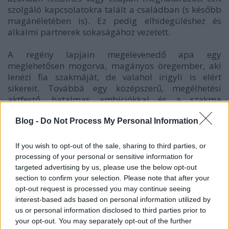
szolgáló kapcsolatokra talált a családban (s később
magánéletében is). Ez pedig elhidegüléshez és
alkalmi partnerek sokaságához vezetett.
A regény lapjain megelevenedő apa egy
meglehetősen mogorva, magányos öregember, aki
lenézi fia szakmáját, de valahol irigyli is elért
sikereit. Továbbá egy középszerű, megélhetési
aktfestő, hatalmas ambíciókkal és a szakma
fanyalgásával háta mögött. Szereti a luxust, a
komolyzenét és a filozófiát. A saját törvényei szerint
Blog -
Do Not Process My Personal Information
él. Gyakran emlegetett bölcsessége: „Nem tudom,
mikor és hol keletkezett az élet, de bizonyos, hogy
If you wish to opt-out of the sale, sharing to third parties, or
akkor és ott született a halál is” (7.). Az apát mindig
processing of your personal or sensitive information for
titok és idegenség vette körül. Ezt csak elmélyítette,
targeted advertising by us, please use the below opt-out
hogy szobájába új ablakokat vágatott a tetőn, és az
section to confirm your selection. Please note that after your
ajtókba is tejüveget tétetett. A beszűrődő fény, a
opt-out request is processed you may continue seeing
ragyogás módot adott a gyermeki képzelőerő
interest-based ads based on personal information utilized by
us or personal information disclosed to third parties prior to
beindítására.
your opt-out. You may separately opt-out of the further