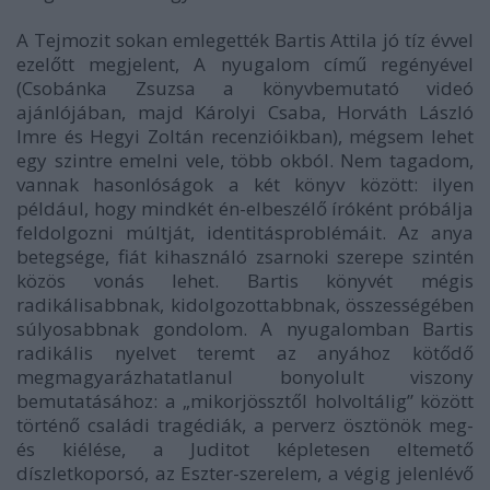
A
Tejmozi
t sokan emlegették Bartis Attila jó tíz évvel
ezelőtt megjelent,
A nyugalom
című regényével
(Csobánka Zsuzsa a könyvbemutató videó
ajánlójában, majd Károlyi Csaba, Horváth László
Imre és Hegyi Zoltán recenzióikban), mégsem lehet
egy szintre emelni vele, több okból. Nem tagadom,
vannak hasonlóságok a két könyv között: ilyen
például, hogy mindkét én-elbeszélő íróként próbálja
feldolgozni múltját, identitásproblémáit. Az anya
betegsége, fiát kihasználó zsarnoki szerepe szintén
közös vonás lehet. Bartis könyvét mégis
radikálisabbnak, kidolgozottabbnak, összességében
súlyosabbnak gondolom.
A nyugalom
ban Bartis
radikális nyelvet teremt az anyához kötődő
megmagyarázhatatlanul bonyolult viszony
bemutatásához: a „mikorjössztől holvoltálig” között
történő családi tragédiák, a perverz ösztönök meg-
és kiélése, a Juditot képletesen eltemető
díszletkoporsó, az Eszter-szerelem, a végig jelenlévő