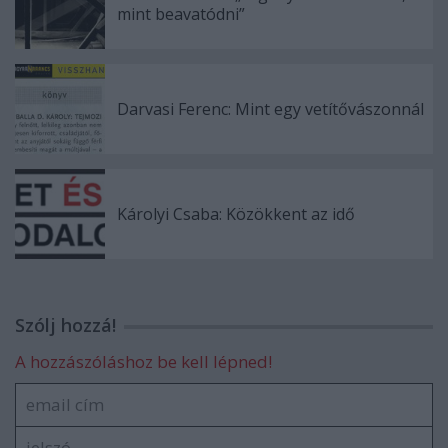
mint beavatódni”
Darvasi Ferenc: Mint egy vetítővászonnál
Károlyi Csaba: Közökkent az idő
Szólj hozzá!
A hozzászóláshoz be kell lépned!