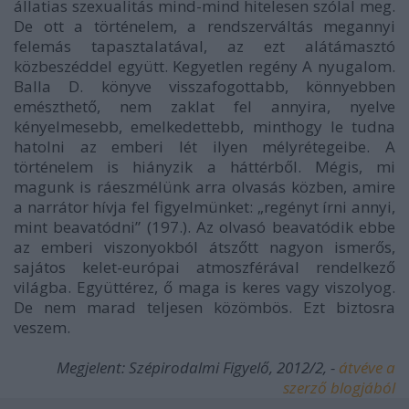
állatias szexualitás mind-mind hitelesen szólal meg.
De ott a történelem, a rendszerváltás megannyi
felemás tapasztalatával, az ezt alátámasztó
közbeszéddel együtt. Kegyetlen regény
A nyugalom
.
Balla D. könyve visszafogottabb, könnyebben
emészthető, nem zaklat fel annyira, nyelve
kényelmesebb, emelkedettebb, minthogy le tudna
hatolni az emberi lét ilyen mélyrétegeibe. A
történelem is hiányzik a háttérből. Mégis, mi
magunk is ráeszmélünk arra olvasás közben, amire
a narrátor hívja fel figyelmünket: „regényt írni annyi,
mint beavatódni” (197.). Az olvasó beavatódik ebbe
az emberi viszonyokból átszőtt nagyon ismerős,
sajátos kelet-európai atmoszférával rendelkező
világba. Együttérez, ő maga is keres vagy viszolyog.
De nem marad teljesen közömbös. Ezt biztosra
veszem.
Megjelent: Szépirodalmi Figyelő, 2012/2, -
átvéve a
szerző blogjából