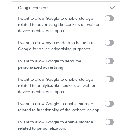
Az elbeszélő még egyszer meglátogatja a semmi
Google consents
közepén remeteként élő apát annak halála előtt, s az
I want to allow Google to enable storage
együtt töltött néhány nap alatt közelebb kerülnek
related to advertising like cookies on web or
egymáshoz: „Azon a reggelen […] majdnem
device identifiers in apps.
megszerettem az apámat” (81.). Útravalóul
megkapja az apa kedvenc filozófia-könyveit,
I want to allow my user data to be sent to
valamint a húg leveleit. Rengeteg kérdés marad
Google for online advertising purposes.
nyitva, hogy aztán erre rátetézzen a pópa látogatása
az apa halála után, aki a padláson elrejtett ikonokért
I want to allow Google to send me
jön. Az apa mégsem közepes akt-, hanem jó
personalized advertising.
ikonfestő volt? Ebből élt luxuséletet a faházban?
Akkor miért titkolta ezt családja előtt mindvégig?
I want to allow Google to enable storage
related to analytics like cookies on web or
Az apával ellentétben az anya majomszeretettel
device identifiers in apps.
fojtogatja fiát, hogy az a szeretet helyett szinte csak a
szociális munkás kötelességtudatától vezérelve
I want to allow Google to enable storage
related to functionality of the website or app.
marad mellette és ápolja. De talán nem volt ez
mindig így. Gyerekkori magányában barátok egész
I want to allow Google to enable storage
sorát alkotta meg képzeletében, akikkel úgy értett
related to personalization.
szót, hogy saját nyelvet hozott létre. Ezt a nyelvet az