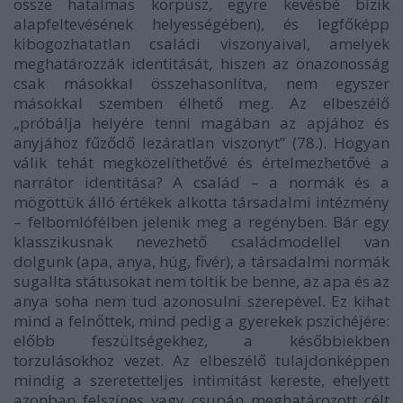
össze hatalmas korpusz, egyre kevésbé bízik
alapfeltevésének helyességében), és legfőképp
kibogozhatatlan családi viszonyaival, amelyek
meghatározzák identitását, hiszen az önazonosság
csak másokkal összehasonlítva, nem egyszer
másokkal szemben élhető meg. Az elbeszélő
„próbálja helyére tenni magában az apjához és
anyjához fűződő lezáratlan viszonyt” (78.). Hogyan
válik tehát megközelíthetővé és értelmezhetővé a
narrátor identitása? A család – a normák és a
mögöttük álló értékek alkotta társadalmi intézmény
– felbomlófélben jelenik meg a regényben. Bár egy
klasszikusnak nevezhető családmodellel van
dolgunk (apa, anya, húg, fivér), a társadalmi normák
sugallta státusokat nem töltik be benne, az apa és az
anya soha nem tud azonosulni szerepével. Ez kihat
mind a felnőttek, mind pedig a gyerekek pszichéjére:
előbb feszültségekhez, a későbbiekben
torzulásokhoz vezet. Az elbeszélő tulajdonképpen
mindig a szeretetteljes intimitást kereste, ehelyett
azonban felszínes vagy csupán meghatározott célt