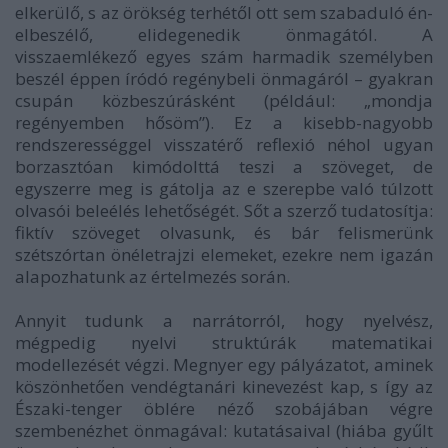
elkerülő, s az örökség terhétől ott sem szabaduló én-
elbeszélő, elidegenedik önmagától. A
visszaemlékező egyes szám harmadik személyben
beszél éppen íródó regénybeli önmagáról – gyakran
csupán közbeszúrásként (például: „mondja
regényemben hősöm”). Ez a kisebb-nagyobb
rendszerességgel visszatérő reflexió néhol ugyan
borzasztóan kimódolttá teszi a szöveget, de
egyszerre meg is gátolja az e szerepbe való túlzott
olvasói beleélés lehetőségét. Sőt a szerző tudatosítja:
fiktív szöveget olvasunk, és bár felismerünk
szétszórtan önéletrajzi elemeket, ezekre nem igazán
alapozhatunk az értelmezés során.
Annyit tudunk a narrátorról, hogy nyelvész,
mégpedig nyelvi struktúrák matematikai
modellezését végzi. Megnyer egy pályázatot, aminek
köszönhetően vendégtanári kinevezést kap, s így az
Északi-tenger öblére néző szobájában végre
szembenézhet önmagával: kutatásaival (hiába gyűlt