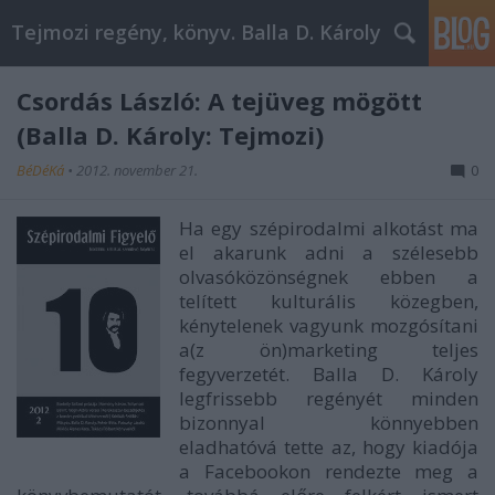
Tejmozi regény, könyv. Balla D. Károly
Csordás László: A tejüveg mögött
(Balla D. Károly: Tejmozi)
BéDéKá
•
2012. november 21.
0
Ha egy szépirodalmi alkotást ma
el akarunk adni a szélesebb
olvasóközönségnek ebben a
telített kulturális közegben,
kénytelenek vagyunk mozgósítani
a(z ön)marketing teljes
fegyverzetét. Balla D. Károly
legfrissebb regényét minden
bizonnyal könnyebben
eladhatóvá tette az, hogy kiadója
a Facebookon rendezte meg a