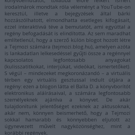
könyvbemutatót, továbbá előre felkért ismert
irodalmárok mondtak róla véleményt a YouTube-on
keresztül, illetve a bejegyzések által bárki
hozzászólhatott, elmondhatta esetleges kifogásait,
ezzel interaktívvá téve a bemutatót, ami egyúttal a
regény befogadását is elindította. Az sem maradhat
említetlenül, hogy a szerző külön blogot hozott létre
a
Tejmozi
számára (tejmozi.blog.hu), amelyen azóta
is lankadatlan lelkesedéssel gyűjti össze a regénnyel
kapcsolatos legfontosabb anyagokat
(kulisszatitkokat, interjúkat, videókat, ismertetőket).
S végül – mindezeket megkoronázandó – a virtuális
térben egy virtuális gesztussal indult útjára a
regény: ezen a blogon látta el Balla D. a könyvborítót
elektronikus aláírásaival, a számára legfontosabb
személyeknek ajánlva a könyvet. De akár
tulajdonítunk jelentőséget ezeknek az aktusoknak,
akár nem, könnyen beismerhető, hogy a
Tejmozi
sokkal hamarabb és könnyebben eljutott az
úgynevezett művelt nagyközönséghez, mint a
korábbi regények.