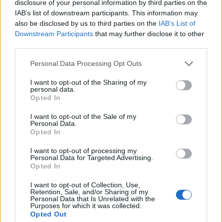
disclosure of your personal information by third parties on the
A fiú előbb meg szeretett volna felelni az apa
IAB’s list of downstream participants. This information may
elvárásainak: „Benyitok a műterembe, és mielőtt
also be disclosed by us to third parties on the
IAB’s List of
apám kinyithatná a száját, illedelmes, de határozott
Downstream Participants
that may further disclose it to other
hangon beszólok az ajtóból: én is festeni szeretnék.
third parties.
Apám kezében megáll az ecset” (33.). Később viszont
tisztes távolból figyeli a tejüveget, s mögötte a fiatal
Please note that this website/app uses one or more Google
Personal Data Processing Opt Outs
egyetemista lányokat, amint modellt állnak apjának,
services and may gather and store information including but
s meztelen alakjukból átsejlik valami, amit a vágy
not limited to your visit or usage behaviour. You may click to
I want to opt-out of the Sharing of my
personal data.
kiegészít (akárha egy művészfilm lenne), hogy
grant or deny consent to Google and its third-party tags to
Opted In
beindítsa a kamaszodó fiúban a férfivá válás
use your data for below specified purposes in below Google
folyamatát. Itt szívja magába a ledérség illatát, s
consent section.
I want to opt-out of the Sale of my
Personal Data.
felnőttként sem lesz képes tartós, komoly
Opted In
kapcsolatra. De az üveg élménye megmarad.
Vendégszobája ablakán kitekintve, az áttetsző ködbe
I want to opt-out of processing my
révedve emlékezik később is, miközben az
Personal Data for Targeted Advertising.
Opted In
ablaküvegnek mondja fel töredékes múltját, előre és
hátra ugrálva az időben, hogy végre megírhassa ezt
I want to opt-out of Collection, Use,
az összetett emberi kapcsolatot feldolgozó
Retention, Sale, and/or Sharing of my
Personal Data that Is Unrelated with the
aparegényt. E narrátori pozíció többször tér vissza a
Purposes for which it was collected.
könyvben.
Opted Out