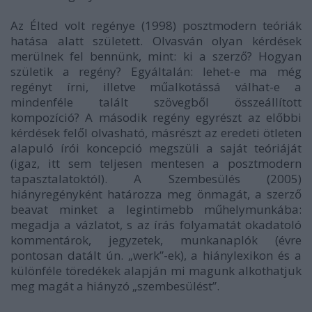
Az
Élted volt regénye
(1998) posztmodern teóriák
hatása alatt született. Olvasván olyan kérdések
merülnek fel bennünk, mint: ki a szerző? Hogyan
születik a regény? Egyáltalán: lehet-e ma még
regényt írni, illetve műalkotássá válhat-e a
mindenféle talált szövegből összeállított
kompozíció? A második regény egyrészt az előbbi
kérdések felől olvasható, másrészt az eredeti ötleten
alapuló írói koncepció megszüli a saját teóriáját
(igaz, itt sem teljesen mentesen a posztmodern
tapasztalatoktól). A
Szembesülés
(2005)
hiányregényként határozza meg önmagát, a szerző
beavat minket a legintimebb műhelymunkába:
megadja a vázlatot, s az írás folyamatát okadatoló
kommentárok, jegyzetek, munkanaplók (évre
pontosan datált ún. „werk”-ek), a hiánylexikon és a
különféle töredékek alapján mi magunk alkothatjuk
meg magát a hiányzó „szembesülést”.