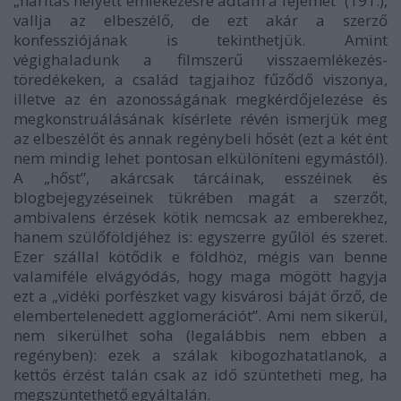
„hárítás helyett emlékezésre adtam a fejemet” (191.),
vallja az elbeszélő, de ezt akár a szerző
konfessziójának is tekinthetjük. Amint
végighaladunk a filmszerű visszaemlékezés-
töredékeken, a család tagjaihoz fűződő viszonya,
illetve az én azonosságának megkérdőjelezése és
megkonstruálásának kísérlete révén ismerjük meg
az elbeszélőt és annak regénybeli hősét (ezt a két ént
nem mindig lehet pontosan elkülöníteni egymástól).
A „hőst”, akárcsak tárcáinak, esszéinek és
blogbejegyzéseinek tükrében magát a szerzőt,
ambivalens érzések kötik nemcsak az emberekhez,
hanem szülőföldjéhez is: egyszerre gyűlöl és szeret.
Ezer szállal kötődik e földhöz, mégis van benne
valamiféle elvágyódás, hogy maga mögött hagyja
ezt a „vidéki porfészket vagy kisvárosi báját őrző, de
elembertelenedett agglomerációt”. Ami nem sikerül,
nem sikerülhet soha (legalábbis nem ebben a
regényben): ezek a szálak kibogozhatatlanok, a
kettős érzést talán csak az idő szüntetheti meg, ha
megszüntethető egyáltalán.