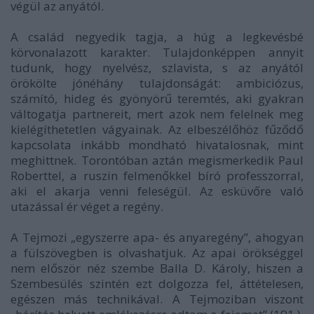
végül az anyától.
A család negyedik tagja, a húg a legkevésbé
körvonalazott karakter. Tulajdonképpen annyit
tudunk, hogy nyelvész, szlavista, s az anyától
örökölte jónéhány tulajdonságát: ambiciózus,
számító, hideg és gyönyörű teremtés, aki gyakran
váltogatja partnereit, mert azok nem felelnek meg
kielégíthetetlen vágyainak. Az elbeszélőhöz fűződő
kapcsolata inkább mondható hivatalosnak, mint
meghittnek. Torontóban aztán megismerkedik Paul
Roberttel, a ruszin felmenőkkel bíró professzorral,
aki el akarja venni feleségül. Az esküvőre való
utazással ér véget a regény.
A
Tejmozi
„egyszerre apa- és anyaregény”, ahogyan
a fülszövegben is olvashatjuk. Az apai örökséggel
nem először néz szembe Balla D. Károly, hiszen a
Szembesülés
szintén ezt dolgozza fel, áttételesen,
egészen más technikával. A
Tejmozi
ban viszont