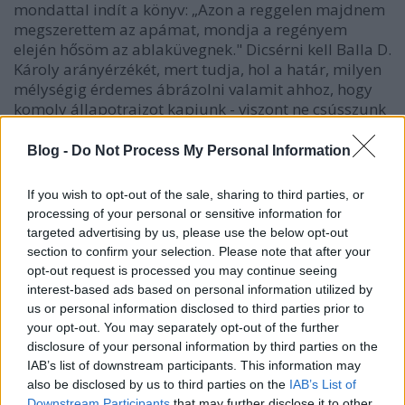
mondattal indít a könyv: „Azon a reggelen majdnem
megszerettem az apámat, mondja a regényem
elején hősöm az ablaküvegnek." Dicsérni kell Balla D.
Károly arányérzékét, mert tudja, hol a határ, milyen
mélységig érdemes ábrázolni valamit ahhoz, hogy
komoly állapotrajzot kapjunk - viszont ne csússzunk
a naturalizmusba. Ezért van, hogy a könyv,
szerencsére, „csak" hatásos, és nem hatásvadász.
Blog -
Do Not Process My Personal Information
Több szempontból is nehéz a dolga az elbeszélőnek.
If you wish to opt-out of the sale, sharing to third parties, or
Egyrészt, mert felismeri, minimum problematikus
processing of your personal or sensitive information for
bárkit is mint egységes, állandó személyiséget leírni,
targeted advertising by us, please use the below opt-out
az ember természete egész egyszerűen nem ilyen.
section to confirm your selection. Please note that after your
Folyton változunk, ráadásul kívülről másnak és
opt-out request is processed you may continue seeing
másnak tűnhetünk egy-egy újabb szituációban.
interest-based ads based on personal information utilized by
„Ahányszor meglátogattam, mindannyiszor
us or personal information disclosed to third parties prior to
módosult róla kialakított képem, egyes részleteiben
your opt-out. You may separately opt-out of the further
mindig újraértékeltem összetett személyiségét",
disclosure of your personal information by third parties on the
állítja ennek a tudásnak a birtokában apjáról a fiú.
IAB’s list of downstream participants. This information may
De az emlékidézés azért sem könnyű, mert Balla D.
also be disclosed by us to third parties on the
IAB’s List of
Downstream Participants
that may further disclose it to other