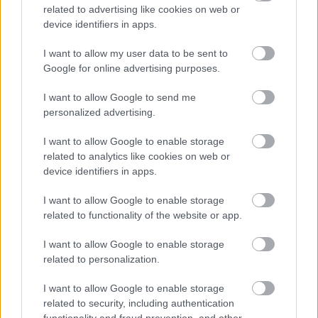
élete filmje.
related to advertising like cookies on web or
device identifiers in apps.
A fiú nyelvész. Saját bevallása szerint is kudarcos
kutatásában a nyelv működését matematikai
I want to allow my user data to be sent to
módszerekkel vizsgálja („már az elején be kellett
Google for online advertising purposes.
volna látnom, hogy a nyelvi helyzetek és folyamatok,
I want to allow Google to send me
hiába képezik a fizikai valóság részét, mégis
personalized advertising.
megragadhatatlanok egy alapjában idegen rendszer
[a matematika] módszertanával"). Ez ugyanúgy erős
I want to allow Google to enable storage
intellektualitást kölcsönöz a könyvnek, mint az apa
related to analytics like cookies on web or
személye, aki kiselőadásokat tart művészet- és
device identifiers in apps.
létfilozófiai témákról. Még ha talán elsőre ezek a
betétek, az apa monológjai soknak is tűnhetnek,
I want to allow Google to enable storage
igazolható jelenlétük, hiszen annak a személynek a
related to functionality of the website or app.
gondolatai, akit a fiú a legerőteljesebben jelenít meg
egyébként is a családtagok közül, és aki ezeken az
I want to allow Google to enable storage
oldalakon a halálra készülve a tudását szeretné
related to personalization.
áthagyományozni gyerekére - amúgy némiképp
hiábavalóan, mert a másik alig figyel oda rá, és csak
I want to allow Google to enable storage
az apa halálát követően idézi fel a mondatait és
related to security, including authentication
functionality and fraud prevention, and other