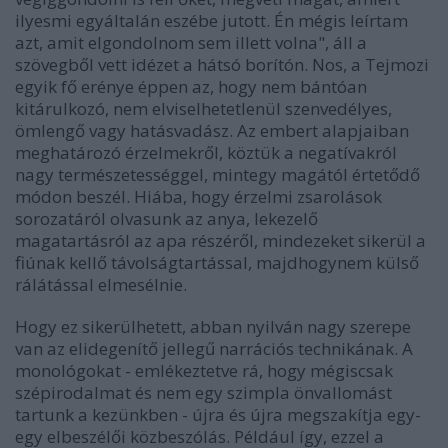
ilyesmi egyáltalán eszébe jutott. Én mégis leírtam
azt, amit elgondolnom sem illett volna", áll a
szövegből vett idézet a hátsó borítón. Nos, a Tejmozi
egyik fő erénye éppen az, hogy nem bántóan
kitárulkozó, nem elviselhetetlenül szenvedélyes,
ömlengő vagy hatásvadász. Az embert alapjaiban
meghatározó érzelmekről, köztük a negatívakról
nagy természetességgel, mintegy magától értetődő
módon beszél. Hiába, hogy érzelmi zsarolások
sorozatáról olvasunk az anya, lekezelő
magatartásról az apa részéről, mindezeket sikerül a
fiúnak kellő távolságtartással, majdhogynem külső
rálátással elmesélnie.
Hogy ez sikerülhetett, abban nyilván nagy szerepe
van az elidegenítő jellegű narrációs technikának. A
monológokat - emlékeztetve rá, hogy mégiscsak
szépirodalmat és nem egy szimpla önvallomást
tartunk a kezünkben - újra és újra megszakítja egy-
egy elbeszélői közbeszólás. Például így, ezzel a