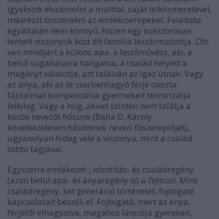
igyekszik elszámolni a múlttal, saját lelkiismeretével,
másrészt összerakni az emlékcserepeket. Feladata
egyáltalán nem könnyű, hiszen egy sokszorosan
terhelt viszonyok közt élt família leszármazottja. Ott
van mindjárt a különc apa, a festőművész, aki, a
belső sugallataira hallgatva, a család helyett a
magányt választja, azt találván az igaz útnak. Vagy
az anya, aki az őt cserbenhagyó férje okozta
fájdalmat kompenzálva gyermekeit terrorizálja
lelkileg. Vagy a húg, akivel szintén nem találja a
közös nevezőt hősünk (Balla D. Károly
következetesen
hősöm
nek nevezi főszereplőjét),
ugyanolyan hideg vele a viszonya, mint a család
többi tagjával.
Egyszerre emlékezet-, identitás- és családregény
(azon belül apa- és anyaregény is) a
Tejmozi
. Mint
családregény, két generáció történetét, fojtogató
kapcsolatait beszéli el. Fojtogató, mert az anya,
férjétől elhagyatva, magához láncolja gyerekeit,