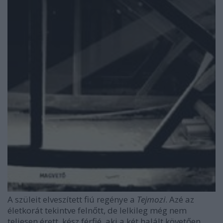
A szüleit elveszített fiú regénye a
Tejmozi
. Azé az
életkorát tekintve felnőtt, de lelkileg még nem
teljesen érett, kész férfié, aki a két halált követően