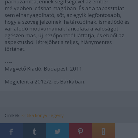
párhuzamba, ennek segítségével az ember
mélyebben leáshat magában. És az a tapasztalat
sem elhanyagolható, sőt, az egyik legfontosabb,
hogy a szöveg jelzőinek, határozóinak, ismétlődő és
variálódó motívumainak láncolata a valóságot
egészen más, új nézőpontból láttatja, és ebből az
aspektusból létrejöhet a teljes, hiánymentes
történet.
----
Magvető Kiadó, Budapest, 2011.
Megjelent a 2012/2-es Bárkában.
Címkék:
kritika
könyv
regény