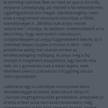
érzelmileg zsarolva őket; és mert az apa is túl erős,
elnyomó személyiség, aki mellett a fia tehetetlennek,
ügyefogyottnak érzi magát. Identitásregény, mert
ezek a megromlott viszonyok eltorzítják a főhős
személyiségét
is
. „Mintha csak árnya lennék
valaminek", mondja, és valóban: önelemzéséből arra
derül fény, hogy nem önálló individuum,
tulajdonképpen az anyja függelékeként létezik, az ő
szemével képes csupán a múltat is látni - mely
probléma pedig már elvezet minket az
emlékezetregény műfajáig. Az anya még a fiú
múltját is megkísérli kisajátítani, úgy beszél róla
neki; és a gyereknek csak a kötet végére, évek
elteltével sikerül szabadulni a függőség okozta
lidércnyomásból.
Lehetne ez egy a személyes viszonyokat kínos
részletességgel ecsetelő, kitárulkozó könyv is.
„Vannak megfogalmazódó gondolatok, amelyeket jó
érzésű ember soha nem kíván kimondani, még
végiggondolni is féli őket, megveti magát, amiért