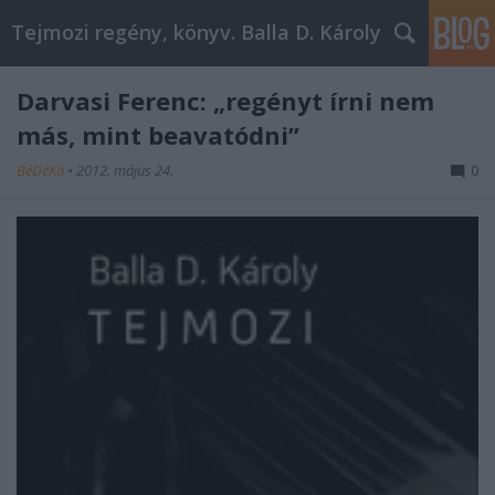
Tejmozi regény, könyv. Balla D. Károly
Darvasi Ferenc: „regényt írni nem
más, mint beavatódni”
BéDéKá
•
2012. május 24.
0