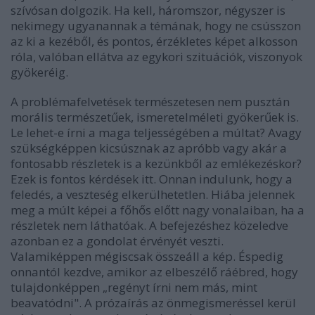
szívósan dolgozik. Ha kell, háromszor, négyszer is
nekimegy ugyanannak a témának, hogy ne csússzon
az ki a kezéből, és pontos, érzékletes képet alkosson
róla, valóban ellátva az egykori szituációk, viszonyok
gyökeréig.
A problémafelvetések természetesen nem pusztán
morális természetűek, ismeretelméleti gyökerűek is.
Le lehet-e írni a maga teljességében a múltat? Avagy
szükségképpen kicsúsznak az apróbb vagy akár a
fontosabb részletek is a kezünkből az emlékezéskor?
Ezek is fontos kérdések itt. Onnan indulunk, hogy a
feledés, a veszteség elkerülhetetlen. Hiába jelennek
meg a múlt képei a főhős előtt nagy vonalaiban, ha a
részletek nem láthatóak. A befejezéshez közeledve
azonban ez a gondolat érvényét veszti.
Valamiképpen mégiscsak összeáll a kép. Éspedig
onnantól kezdve, amikor az elbeszélő ráébred, hogy
tulajdonképpen „regényt írni nem más, mint
beavatódni". A prózaírás az önmegismeréssel kerül