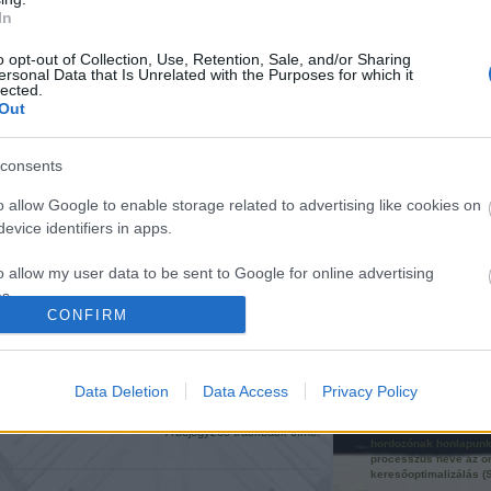
FEEDEK
In
Ajánlott bejegyzések:
RSS 2.0
bejegyzések
kommen
,
o opt-out of Collection, Use, Retention, Sale, and/or Sharing
Atom
ersonal Data that Is Unrelated with the Purposes for which it
bejegyzések
kommen
,
lected.
Out
EGYÉB
consents
o allow Google to enable storage related to advertising like cookies on
Megkérdeztük
Életéhség
Honlapoptimalizálás
evice identifiers in apps.
Balla D. Károlyt
Weboldalak számár
eszközölhetők ki a ke
o allow my user data to be sent to Google for online advertising
Google-pozíciók, hogy
tartalmi és szerkezeti
s.
keresőszempok alapj
CONFIRM
optimalizáljuk majd a
webkörnyezetből
to allow Google to send me personalized advertising.
hivatkozásokkal erősít
Újra felépített
háruló figyelmet. A
Tejmozi
keresőrobotok ennek
Data Deletion
Data Access
Privacy Policy
o allow Google to enable storage related to analytics like cookies on
következtében könny
evice identifiers in apps.
találják valamely kul
nézve releváns inform
A bejegyzés trackback címe:
hordozónak honlapunk
o allow Google to enable storage related to functionality of the website
processzus neve az o
keresőoptimalizálás (