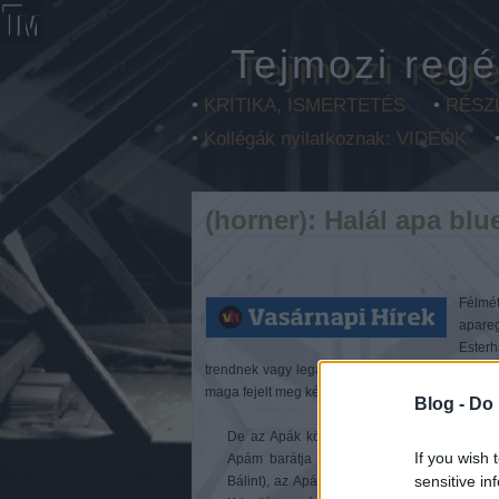
Tejmozi regé
•
KRITIKA, ISMERTETÉS
•
RÉSZ
•
Kollégák nyilatkoznak: VIDEÓK
(horner): Halál apa blu
Félmé
apare
Ester
trendnek vagy legalábbis tendenciá­nak érzékelt
maga fejelt meg két évvel később a Javított kiadás
Blog -
Do 
De az Apák könyve (Vámos Miklós), a Tündé
If you wish 
Apám barátja (Györe Balázs), a Hamu és 
sensitive in
Bálint), az Apám helyett (György Péter) és 