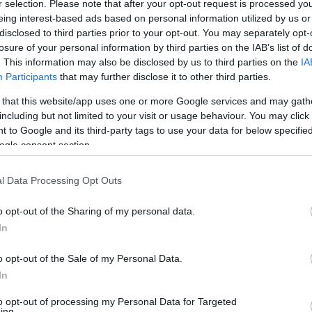
r selection. Please note that after your opt-out request is processed y
 fehér királya is ide sorolhatóak. Sőt, a verses
BDK NAPI BLO
 és Deres Kornélia Szőrapája. Az apahiány a mesék
eing interest-based ads based on personal information utilized by us or
agy Kiss Ottó egyes művei ezt bizonyítják.
Nincs megjelenít
disclosed to third parties prior to your opt-out. You may separately opt-
losure of your personal information by third parties on the IAB’s list of
 kód nyomait viselik, úgy az Ung­vár-parti piréz,
. This information may also be disclosed by us to third parties on the
IA
KERESÉS
Tejmozija is legalább annyira család- és anyaregény,
Participants
that may further disclose it to other third parties.
beszélésmód, amely a létezés mikéntjére is folyton-
ott metafizikailag súlyozni. A fiúét, az örökösét, a
 that this website/app uses one or more Google services and may gath
) eltűnt, hiányzó apát, de önmagát is próbálja
including but not limited to your visit or usage behaviour. You may click 
ny a megfelelő szavak keresésének lírai naplója is
 to Google and its third-party tags to use your data for below specifi
ARCHÍVUM
ogle consent section.
lemi hagyatéka az elbeszélőt túl nagy kihívás elé
2016 június
(
1
)
2014 május
(
1
)
szeríti, ám ebben elbukik, kudarcot vall, ahogy az
l Data Processing Opt Outs
2013 február
(
1
)
győzelmet aratni. Mindazonáltal a vallomás-regény
2012 november
(
2
)
 siker(e)ként könyvelhető el. A torony épül tovább…
2012 augusztus
(
2
)
o opt-out of the Sharing of my personal data.
2012 július
(
1
)
2012 június
(
1
)
In
Megjelent:
Vasárnapi hírek, 2012. jan. 22.
2012 május
(
1
)
2012 március
(
1
)
o opt-out of the Sale of my Personal Data.
2012 február
(
1
)
Tetszik
0
2012 január
(
4
)
In
2011 december
(
2
)
Szólj hozzá!
Tovább
...
Címkék:
könyv
ismertetés
to opt-out of processing my Personal Data for Targeted
ing.