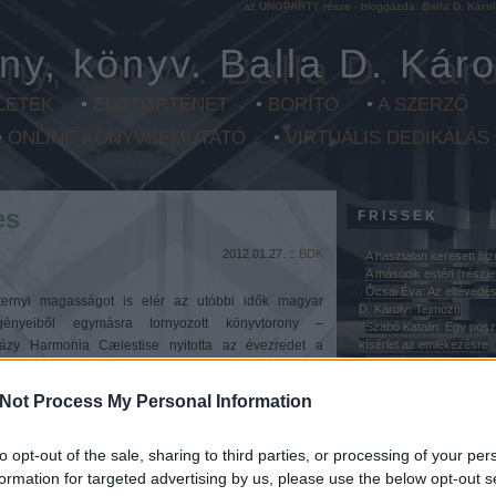
- az
UNGPARTY
része - bloggazda:
Balla D. Káro
ny, könyv. Balla D. Káro
LETEK
•
ELŐTÖRTÉNET
•
BORÍTÓ
•
A SZERZŐ
•
ONLINE KÖNYVBEMUTATÓ
•
VIRTUÁLIS DEDIKÁLÁS
es
FRISSEK
2012.01.27. ::
BDK
A hasztalan keresett bi
A második estén (részle
Ócsai Éva: Az eltévedés 
ternyi magasságot is elér az utóbbi idők magyar
D. Károly: Tejmozi)
gényeiből egymásra tornyozott könyvtorony –
Szabó Katalin: Egy pos
házy Harmonia Cælestise nyitotta az évezredet a
kísérlet az emlékezésre
Csordás László: A tejüv
 sajátos „műfajú” apapótló regények sorát, amit aztán
(Balla D. Károly: Tejmozi)
 által.
Not Process My Personal Information
KRITIKÁK
rvölgy (Kukorelly Endre), a Halottak apja és az
to opt-out of the sale, sharing to third parties, or processing of your per
ecet (Jánossy Lajos), az Életjáradék (Solymosy
Nincs megjelenít
formation for targeted advertising by us, please use the below opt-out s
a Szaggatott vonal (Egressy Zoltán) mellett Grecsó