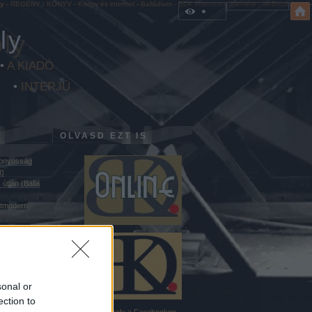
ly
-
REGÉNY / KÖNYV
-
Könyv és internet
-
Balládium - BDK internetes jelenléte - weBirodalom
- -
ly
•
A KIADÓ
•
INTERJÚ
OLVASD EZT IS
zonyosság
t)
útján (Balla
ztmodern
eg mögött
sonal or
hető elem
ection to
Balla D. Károly a Facebookon