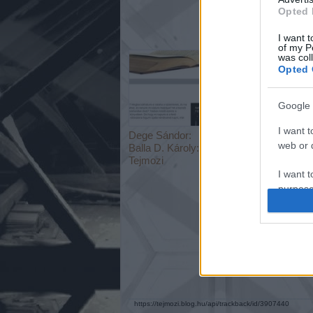
Opted 
I want t
of my P
was col
Opted 
Google 
I want t
Dege Sándor:
Bőgel György:
web or d
Balla D. Károly:
Viszonyok
Tejmozi
I want t
purpose
I want 
I want t
web or d
I want t
https://tejmozi.blog.hu/api/trackback/id/3907440
or app.