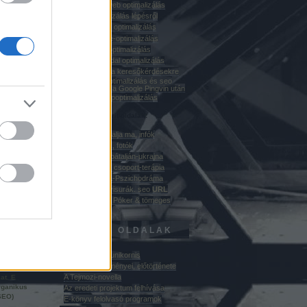
Honlap-Seo, web optimalizálás
keresőoptimalizálás lépésről
Google honlap optimalizálás
tek
weblap Google-optimalizálás
Honlap-SEO-optimalizálás
tek
Honlap weboldal optimalizálás
új módszerek a keresőkérdésekre
épülő weblap optimalizálás és seo
linképítés terén a Google Pingvin után
arvisura honlapoptimalizálás
Optimalizált favorit-oldalak:
hol van Kárpátalja ma, infók
Ungvári képek, fotók
a olymódon
magyarok kárpátalján-ukrajna
dvező
Pszichodráma csoport-terápia
 a weblap
pszichoterápia-Pszichodráma
 elemeit
optimalizált arvisurák. seo
URL
án
casino: Online Póker & tömeges
sms Roulette
jük a rá
ÁLLANDÓ OLDALAK
ebben
A nimfa és az unikornis
csszóra
A regény előzményei, előtörténete
ációkat
A Tejmozi-novella
at. E
rganikus
Az eredeti projektum felhívása
SEO)
E-könyv felolvasó programok